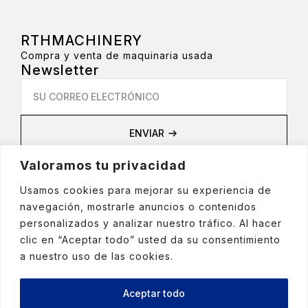
RTHMACHINERY
Compra y venta de maquinaria usada
Newsletter
Email
*
ENVIAR
Privacidad
Valoramos tu privacidad
Aviso Legal
Política de privacidad
Usamos cookies para mejorar su experiencia de
Política de cookies
navegación, mostrarle anuncios o contenidos
Política de Redes Sociales
personalizados y analizar nuestro tráfico. Al hacer
clic en “Aceptar todo” usted da su consentimiento
a nuestro uso de las cookies.
+(34) 972 429 167
Aceptar todo
Crta. de la Bruguera nº10 - 17150 Sant Gregori -
Girona (ESPANYA)