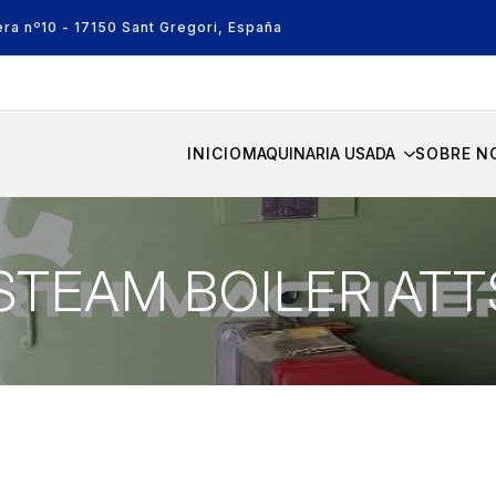
era nº10 - 17150 Sant Gregori, España
INICIO
MAQUINARIA USADA
SOBRE N
 STEAM BOILER AT