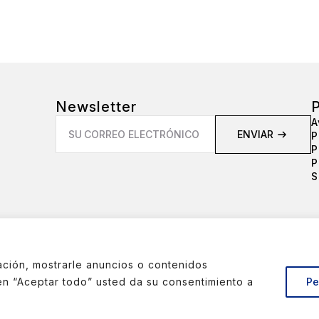
Newsletter
P
Email
A
*
ENVIAR
P
P
P
S
Crta. de la Bruguera nº10 - 17150 Sant Gregori - Girona (ESPANYA
ción, mostrarle anuncios o contenidos
c en “Aceptar todo” usted da su consentimiento a
Pe