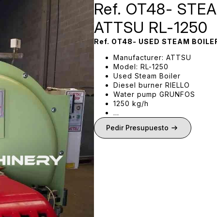
Ref. OT48- STE
ATTSU RL-1250
Ref. OT48- USED STEAM BOILE
Manufacturer: ATTSU
Model: RL-1250
Used Steam Boiler
Diesel burner RIELLO
Water pump GRUNFOS
1250 kg/h
…
Pedir Presupuesto