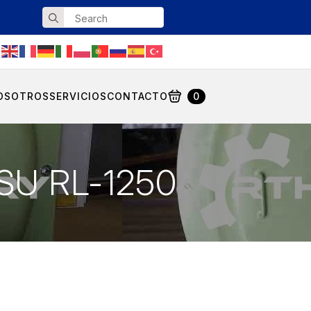
Search
for:
OSOTROS
SERVICIOS
CONTACTO
0
TSU RL-1250