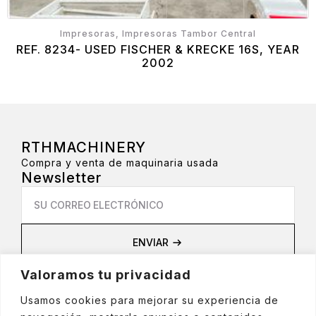
Impresoras, Impresoras Tambor Central
REF. 8234- USED FISCHER & KRECKE 16S, YEAR
2002
RTHMACHINERY
Compra y venta de maquinaria usada
Newsletter
Email
*
ENVIAR
Privacidad
Valoramos tu privacidad
Aviso Legal
Política de privacidad
Usamos cookies para mejorar su experiencia de
Política de cookies