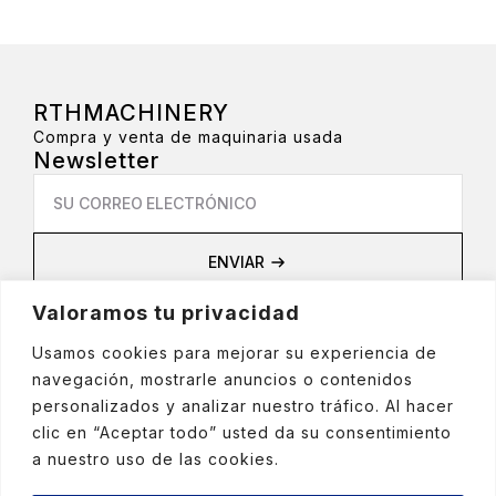
RTHMACHINERY
Compra y venta de maquinaria usada
Newsletter
Email
*
ENVIAR
Privacidad
Valoramos tu privacidad
Aviso Legal
Política de privacidad
Usamos cookies para mejorar su experiencia de
Política de cookies
navegación, mostrarle anuncios o contenidos
Política de Redes Sociales
personalizados y analizar nuestro tráfico. Al hacer
clic en “Aceptar todo” usted da su consentimiento
a nuestro uso de las cookies.