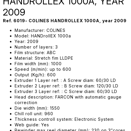
HANDROLLEX 1000A, YEAR
2009
Ref. 6019- COLINES HANDROLLEX 1000A, year 2009
Manufacturer: COLINES
Model: HANDrollEX 1000a
Year: 2009
Number of layers: 3
Film structure: ABC
Material: Stretch fim LLDPE
Film width (mm): 1000
Speed (m/min): up to 600
Output (Kg/h): 600
Extruder 1 Layer ref: : A Screw diam: 60/30 LD
Extruder 2 Layer ref: : B Screw diam: 120/30 LD
Extruder 3 Layer ref: : C Screw diam: 60/30 LD
Head description: FARCON with automatic gauge
correction
Die width (mm): 1550
Chill roll unit: 960
Thickness controll system: Electronic System
Web guide: Yes
Rewinder max reel diameter (mm): 230 on 3″cores