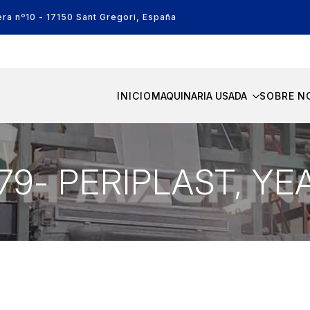
era nº10 - 17150 Sant Gregori, España
INICIO
MAQUINARIA USADA
SOBRE N
079- PERIPLAST, YE