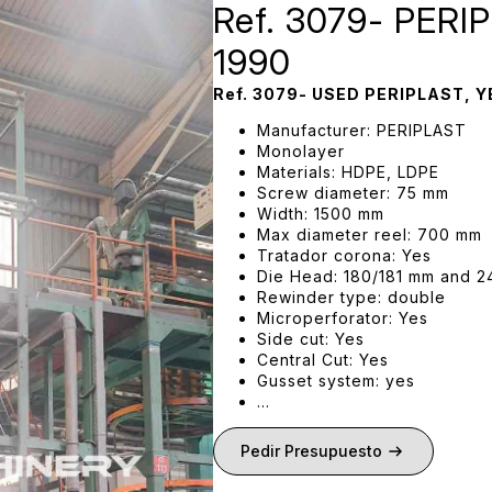
Ref. 3079- PERI
1990
Ref. 3079- USED PERIPLAST, 
Manufacturer: PERIPLAST
Monolayer
Materials: HDPE, LDPE
Screw diameter: 75 mm
Width: 1500 mm
Max diameter reel: 700 mm
Tratador corona: Yes
Die Head: 180/181 mm and 
Rewinder type: double
Microperforator: Yes
Side cut: Yes
Central Cut: Yes
Gusset system: yes
…
Pedir Presupuesto