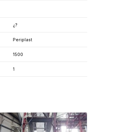
¿?
Periplast
1500
1