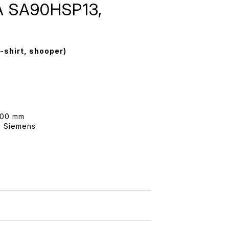
A SA90HSP13,
t-shirt, shooper)
800 mm
ce Siemens