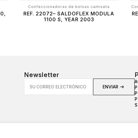
Confeccionadoras de bolsas camiseta
Co
0,
REF. 22072– SALDOFLEX MODULA
R
1100 S, YEAR 2003
Newsletter
P
Email
A
*
ENVIAR
P
P
P
S
Crta. de la Bruguera nº10 - 17150 Sant Gregori - Girona (ESPANYA