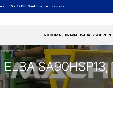
era nº10 - 17150 Sant Gregori, España
INICIO
MAQUINARIA USADA
SOBRE N
7- ELBA SA90HSP13,