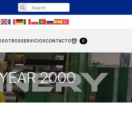
Search
for:
OSOTROS
SERVICIOS
CONTACTO
0
 YEAR 2000