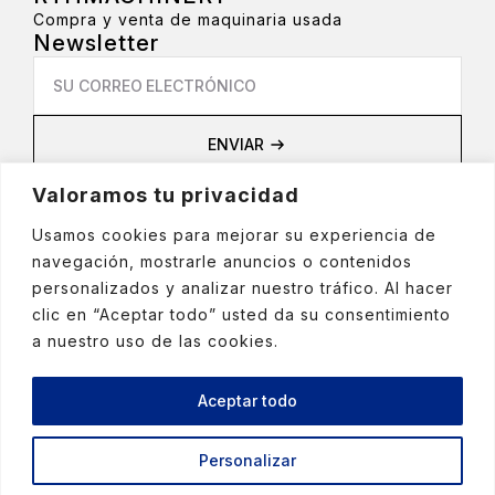
Compra y venta de maquinaria usada
Newsletter
Email
*
ENVIAR
Privacidad
Valoramos tu privacidad
Aviso Legal
Política de privacidad
Usamos cookies para mejorar su experiencia de
Política de cookies
navegación, mostrarle anuncios o contenidos
Política de Redes Sociales
personalizados y analizar nuestro tráfico. Al hacer
clic en “Aceptar todo” usted da su consentimiento
a nuestro uso de las cookies.
+(34) 972 429 167
Aceptar todo
Crta. de la Bruguera nº10 - 17150 Sant Gregori -
Girona (ESPANYA)
info@rthmachinery.com
Personalizar