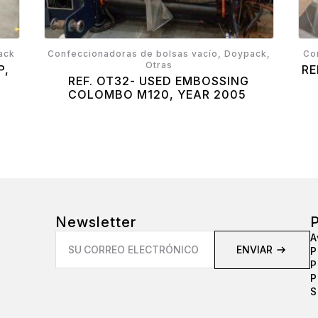
ack
Confeccionadoras de bolsas vacío, Doypack,
Co
Otras
P,
RE
REF. OT32- USED EMBOSSING
COLOMBO M120, YEAR 2005
Newsletter
P
Email
A
*
ENVIAR
P
P
P
S