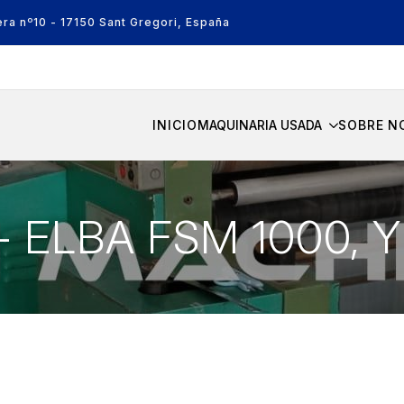
era nº10 - 17150 Sant Gregori, España
INICIO
MAQUINARIA USADA
SOBRE N
7- ELBA FSM 1000,