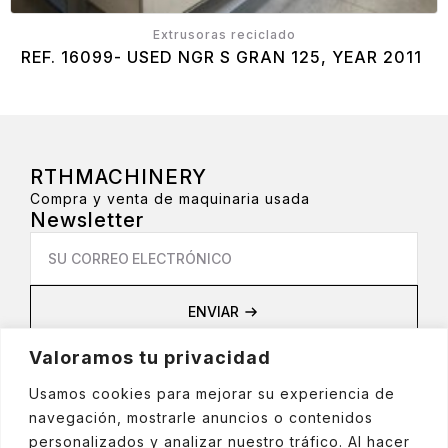
Extrusoras reciclado
REF. 16099- USED NGR S GRAN 125, YEAR 2011
RTHMACHINERY
Compra y venta de maquinaria usada
Newsletter
Email
*
ENVIAR
Privacidad
Valoramos tu privacidad
Aviso Legal
Política de privacidad
Usamos cookies para mejorar su experiencia de
Política de cookies
navegación, mostrarle anuncios o contenidos
Política de Redes Sociales
personalizados y analizar nuestro tráfico. Al hacer