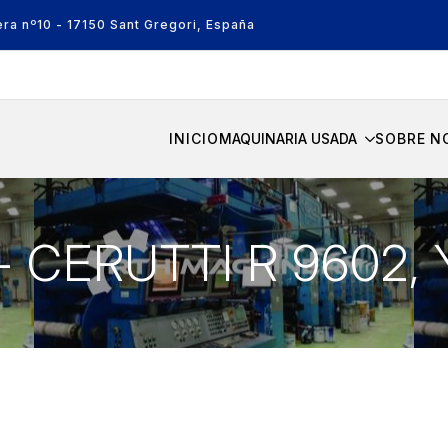
era nº10 - 17150 Sant Gregori, España
INICIO
MAQUINARIA USADA
SOBRE N
6- CERUTTI R 9602,