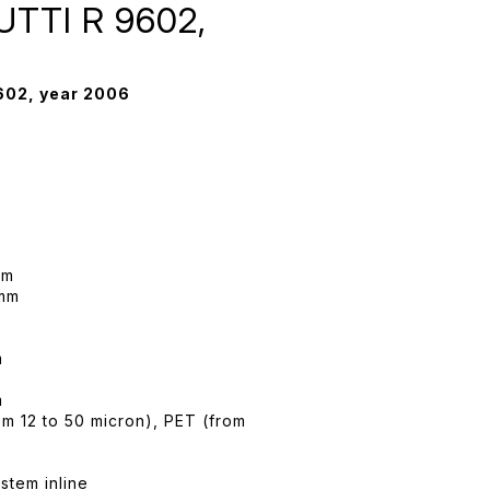
UTTI R 9602,
602, year 2006
mm
 mm
m
m
m 12 to 50 micron), PET (from
stem inline