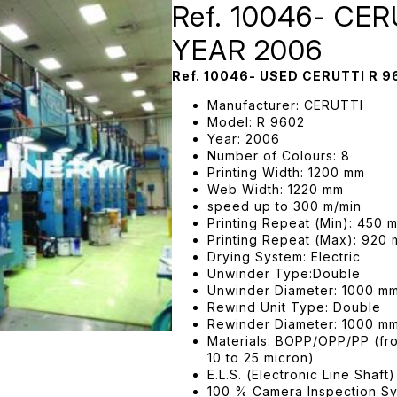
Ref. 10046- CER
YEAR 2006
Ref. 10046- USED CERUTTI R 9
Manufacturer: CERUTTI
Model: R 9602
Year: 2006
Number of Colours: 8
Printing Width: 1200 mm
Web Width: 1220 mm
speed up to 300 m/min
Printing Repeat (Min): 450 
Printing Repeat (Max): 920
Drying System: Electric
Unwinder Type:Double
Unwinder Diameter: 1000 m
Rewind Unit Type: Double
Rewinder Diameter: 1000 m
Materials: BOPP/OPP/PP (fro
10 to 25 micron)
E.L.S. (Electronic Line Shaft)
100 % Camera Inspection Sy